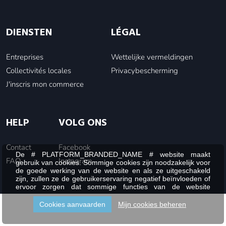
DIENSTEN
LÉGAL
Entreprises
Wettelijke vermeldingen
Collectivités locales
Privacybescherming
J'inscris mon commerce
HELP
VOLG ONS
Contact
Facebook
De # PLATFORM_BRANDED_NAME # website maakt
FAQ
Instagram
gebruik van cookies. Sommige cookies zijn noodzakelijk voor
de goede werking van de website en als ze uitgeschakeld
zijn, zullen ze de gebruikerservaring negatief beïnvloeden of
ervoor zorgen dat sommige functies van de website
uitgeschakeld zijn. Andere cookies worden gebruikt voor
analyse- of marketingdoeleinden.
Cookies aanvaarden
Mijn cookies beheren