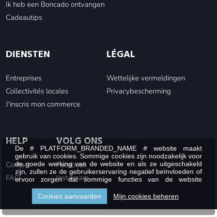
Ik heb een Boncado ontvangen
Cadeautips
DIENSTEN
LÉGAL
Entreprises
Wettelijke vermeldingen
Collectivités locales
Privacybescherming
J'inscris mon commerce
HELP
VOLG ONS
De # PLATFORM_BRANDED_NAME # website maakt
gebruik van cookies. Sommige cookies zijn noodzakelijk voor
Contact
Facebook
de goede werking van de website en als ze uitgeschakeld
zijn, zullen ze de gebruikerservaring negatief beïnvloeden of
FAQ
Instagram
ervoor zorgen dat sommige functies van de website
uitgeschakeld zijn. Andere cookies worden gebruikt voor
analyse- of marketingdoeleinden.
Cookies aanvaarden
Mijn cookies beheren