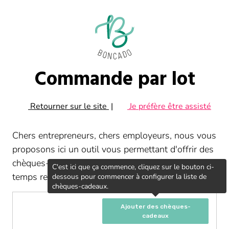
Commande par lot
Retourner sur le site
|
Je préfère être assisté
Chers entrepreneurs, chers employeurs, nous vous
proposons ici un outil vous permettant d'offrir des
chèques-cadeaux à vos collaborateurs en un
C'est ici que ça commence, cliquez sur le bouton ci-
temps record.
dessous pour commencer à configurer la liste de
chèques-cadeaux.
Ajouter des chèques-
cadeaux