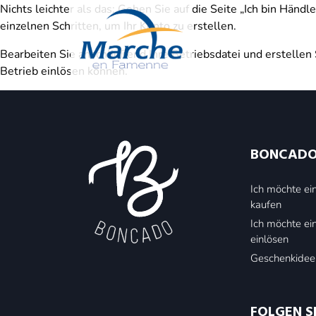
Nichts leichter als das: Gehen Sie auf die Seite „Ich bin Händl
einzelnen Schritten, um Ihr Konto zu erstellen.
Bearbeiten Sie anschließend Ihre Betriebsdatei und erstelle
Betrieb einlösen können.
BONCAD
Ich möchte e
kaufen
Ich möchte e
einlösen
Geschenkidee
FOLGEN S