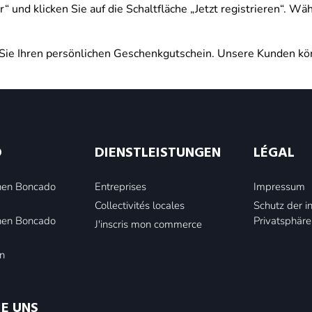
er“ und klicken Sie auf die Schaltfläche „Jetzt registrieren“. 
n Sie Ihren persönlichen Geschenkgutschein. Unsere Kunden kö
O
DIENSTLEISTUNGEN
LÉGAL
inen Boncado
Entreprises
Impressum
Collectivités locales
Schutz der i
inen Boncado
Privatsphäre
J'inscris mon commerce
n
IE UNS