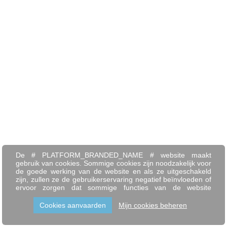
De # PLATFORM_BRANDED_NAME # website maakt
gebruik van cookies. Sommige cookies zijn noodzakelijk voor
de goede werking van de website en als ze uitgeschakeld
zijn, zullen ze de gebruikerservaring negatief beïnvloeden of
ervoor zorgen dat sommige functies van de website
uitgeschakeld zijn. Andere cookies worden gebruikt voor
analyse- of marketingdoeleinden.
Cookies aanvaarden
Mijn cookies beheren